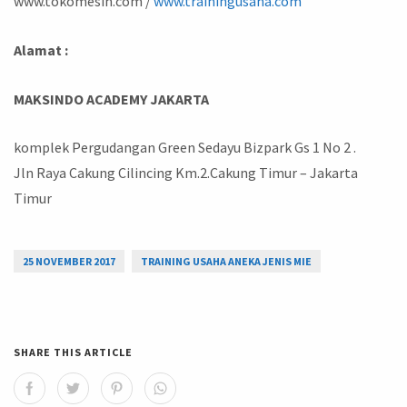
www.tokomesin.com /
www.trainingusaha.com
Alamat :
MAKSINDO ACADEMY JAKARTA
komplek Pergudangan Green Sedayu Bizpark Gs 1 No 2 .
Jln Raya Cakung Cilincing Km.2.Cakung Timur – Jakarta
Timur
25 NOVEMBER 2017
TRAINING USAHA ANEKA JENIS MIE
SHARE THIS ARTICLE