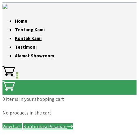
Home
Tentang Kami
Kontak Kami
Testimoni
Alamat Showroom
0
0 items
in your shopping cart
No products in the cart.
View Cart
Konfirmasi Pesanan