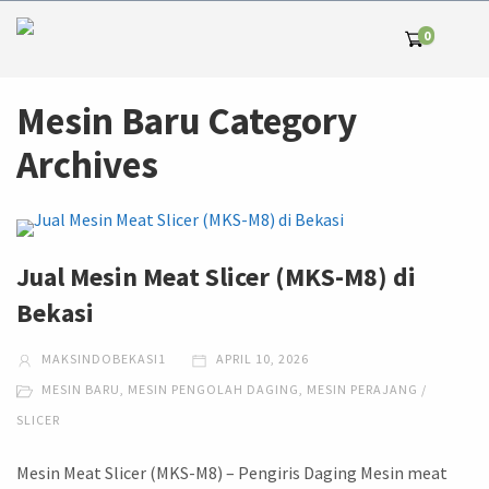
0
Mesin Baru Category
Archives
Jual Mesin Meat Slicer (MKS-M8) di
Bekasi
MAKSINDOBEKASI1
APRIL 10, 2026
MESIN BARU
,
MESIN PENGOLAH DAGING
,
MESIN PERAJANG /
SLICER
Mesin Meat Slicer (MKS-M8) – Pengiris Daging Mesin meat