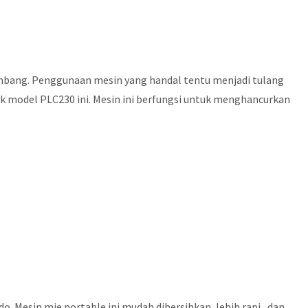
mbang. Penggunaan mesin yang handal tentu menjadi tulang
k model PLC230 ini. Mesin ini berfungsi untuk menghancurkan
 Mesin mie portable ini mudah dibersihkan, lebih rapi , dan