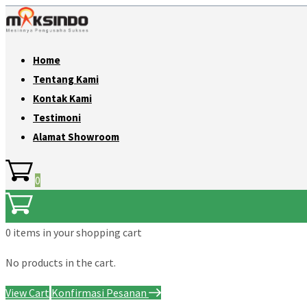
Home
Tentang Kami
Kontak Kami
Testimoni
Alamat Showroom
0
0 items
in your shopping cart
No products in the cart.
View Cart
Konfirmasi Pesanan