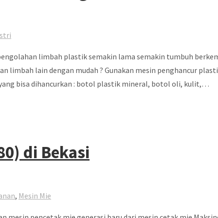
stri
i pengolahan limbah plastik semakin lama semakin tumbuh berke
dan limbah lain dengan mudah ? Gunakan mesin penghancur plasti
ang bisa dihancurkan : botol plastik mineral, botol oli, kulit,…
0) di Bekasi
anan
,
Mesin Mie
mesin pencetak mie generasi baru dari mesin cetak mie Maksindo.