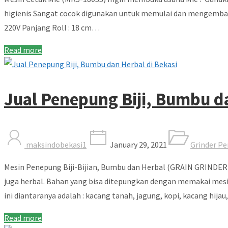
higienis Sangat cocok digunakan untuk memulai dan mengembangk
220V Panjang Roll : 18 cm…
Read more
Jual Penepung Biji, Bumbu d
maksindobekasi1
January 29, 2021
Grinder P
Mesin Penepung Biji-Bijian, Bumbu dan Herbal (GRAIN GRINDER) 
juga herbal. Bahan yang bisa ditepungkan dengan memakai mesi
ini diantaranya adalah : kacang tanah, jagung, kopi, kacang hija
Read more