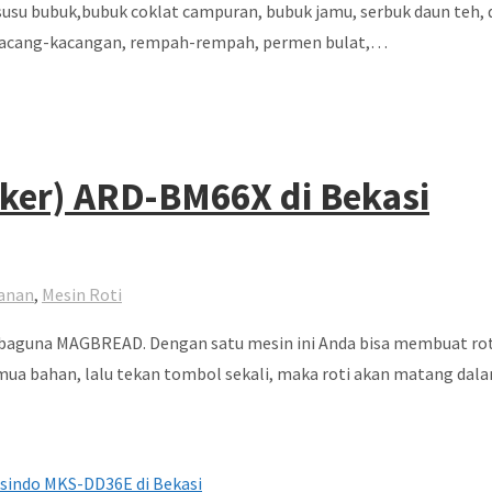
usu bubuk,bubuk coklat campuran, bubuk jamu, serbuk daun teh, d
iji kacang-kacangan, rempah-rempah, permen bulat,…
ker) ARD-BM66X di Bekasi
anan
,
Mesin Roti
rbaguna MAGBREAD. Dengan satu mesin ini Anda bisa membuat roti
a bahan, lalu tekan tombol sekali, maka roti akan matang dalam