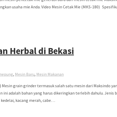
an usaha mie Anda. Video Mesin Cetak Mie (MKS-180) Spesifikasi T
an Herbal di Bekasi
enepung
,
Mesin Baru
,
Mesin Makanan
Mesin grain grinder termasuk salah satu mesin dari Maksindo ya
n ini adalah bahan yang harus dikeringkan terlebih dahulu. Je
u, kedelai, kacang merah, cabe…