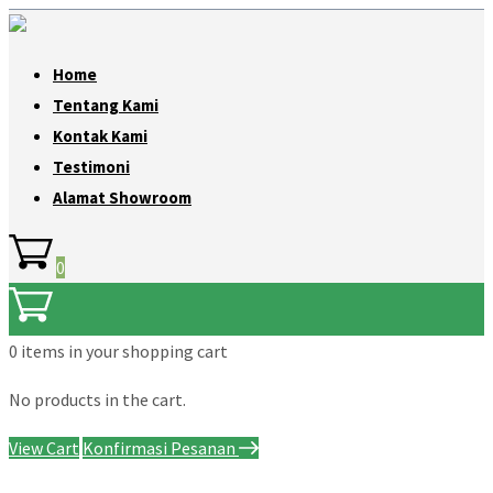
Home
Tentang Kami
Kontak Kami
Testimoni
Alamat Showroom
0
0 items
in your shopping cart
No products in the cart.
View Cart
Konfirmasi Pesanan