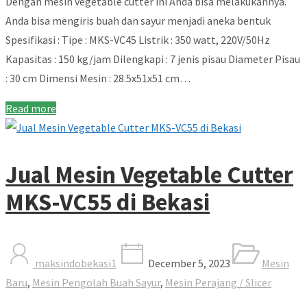
Dengan mesin vegetable cutter ini Anda bisa melakukannya.
Anda bisa mengiris buah dan sayur menjadi aneka bentuk
Spesifikasi : Tipe : MKS-VC45 Listrik : 350 watt, 220V/50Hz
Kapasitas : 150 kg/jam Dilengkapi : 7 jenis pisau Diameter Pisau
: 30 cm Dimensi Mesin : 28.5x51x51 cm…
Read more
Jual Mesin Vegetable Cutter
MKS-VC55 di Bekasi
maksindobekasi1
December 5, 2023
Mesin
Baru
,
Mesin Pengolah Buah Sayur
,
Mesin Perajang / Slicer