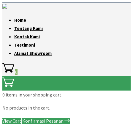
Home
Tentang Kami
Kontak Kami
Testimoni
Alamat Showroom
0
0 items
in your shopping cart
No products in the cart.
View Cart
Konfirmasi Pesanan