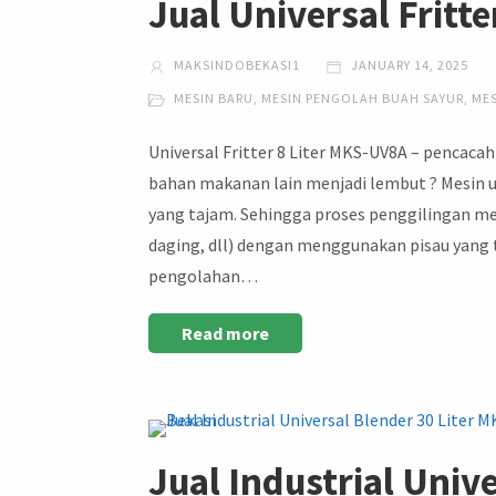
Jual Universal Fritt
MAKSINDOBEKASI1
JANUARY 14, 2025
MESIN BARU
,
MESIN PENGOLAH BUAH SAYUR
,
ME
Universal Fritter 8 Liter MKS-UV8A – pencacah
bahan makanan lain menjadi lembut ? Mesin un
yang tajam. Sehingga proses penggilingan men
daging, dll) dengan menggunakan pisau yang
pengolahan…
Read more
Jual Industrial Univ