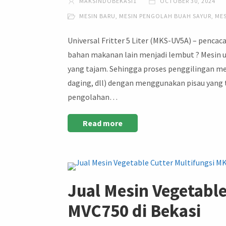
MAKSINDOBEKASI1
OCTOBER 30, 2024
MESIN BARU
,
MESIN PENGOLAH BUAH SAYUR
,
ME
Universal Fritter 5 Liter (MKS-UV5A) – pencac
bahan makanan lain menjadi lembut ? Mesin un
yang tajam. Sehingga proses penggilingan men
daging, dll) dengan menggunakan pisau yang
pengolahan…
Read more
Jual Mesin Vegetable
MVC750 di Bekasi