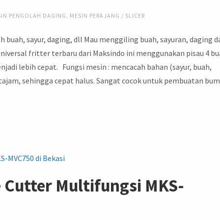
SIN PENGOLAH DAGING
,
MESIN PERAJANG / SLICER
ah buah, sayur, daging, dll Mau menggiling buah, sayuran, daging d
iversal fritter terbaru dari Maksindo ini menggunakan pisau 4 b
jadi lebih cepat. Fungsi mesin : mencacah bahan (sayur, buah,
 tajam, sehingga cepat halus. Sangat cocok untuk pembuatan bum
 Cutter Multifungsi MKS-