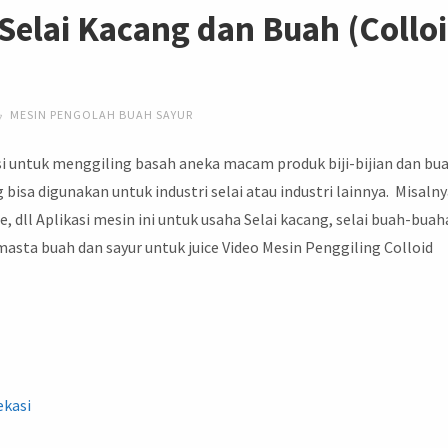
Selai Kacang dan Buah (Collo
MESIN PENGOLAH BUAH SAYUR
si untuk menggiling basah aneka macam produk biji-bijian dan bu
 bisa digunakan untuk industri selai atau industri lainnya. Misaln
e, dll Aplikasi mesin ini untuk usaha Selai kacang, selai buah-buah
emasta buah dan sayur untuk juice Video Mesin Penggiling Colloid