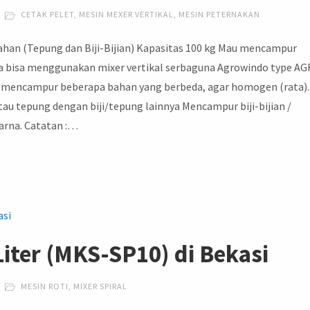
CETAK PELET
,
MESIN MEXER VERTIKAL
,
MESIN PETERNAKAN
han (Tepung dan Biji-Bijian) Kapasitas 100 kg Mau mencampur
da bisa menggunakan mixer vertikal serbaguna Agrowindo type AG
h : mencampur beberapa bahan yang berbeda, agar homogen (rata).
au tepung dengan biji/tepung lainnya Mencampur biji-bijian /
arna. Catatan :…
 Liter (MKS-SP10) di Bekasi
MESIN ROTI
,
MIXER SPIRAL