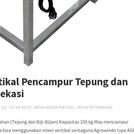
rtikal Pencampur Tepung dan
Bekasi
CETAK PELET
,
MESIN MEXER VERTIKAL
,
MESIN PETERNAKAN
han (Tepung dan Biji-Bijian) Kapasitas 150 kg Mau mencampur
da bisa menggunakan mixer vertikal serbaguna Agrowindo type AG