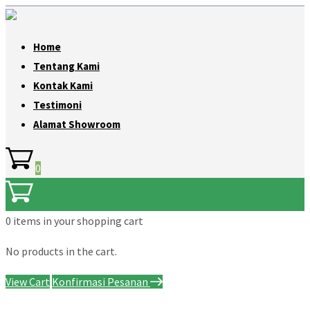
Home
Tentang Kami
Kontak Kami
Testimoni
Alamat Showroom
0
0 items
in your shopping cart
No products in the cart.
View Cart
Konfirmasi Pesanan