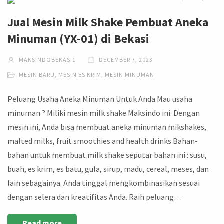
Jual Mesin Milk Shake Pembuat Aneka
Minuman (YX-01) di Bekasi
MAKSINDOBEKASI1
DECEMBER 7, 2023
MESIN BARU
,
MESIN ES KRIM
,
MESIN MINUMAN
Peluang Usaha Aneka Minuman Untuk Anda Mau usaha
minuman ? Miliki mesin milk shake Maksindo ini. Dengan
mesin ini, Anda bisa membuat aneka minuman mikshakes,
malted milks, fruit smoothies and health drinks Bahan-
bahan untuk membuat milk shake seputar bahan ini : susu,
buah, es krim, es batu, gula, sirup, madu, cereal, meses, dan
lain sebagainya. Anda tinggal mengkombinasikan sesuai
dengan selera dan kreatifitas Anda. Raih peluang…
Read more