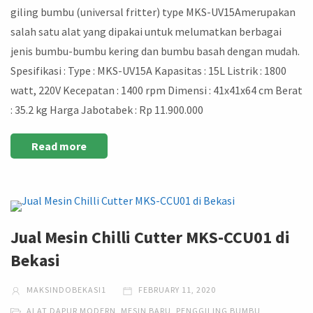
giling bumbu (universal fritter) type MKS-UV15Amerupakan
salah satu alat yang dipakai untuk melumatkan berbagai
jenis bumbu-bumbu kering dan bumbu basah dengan mudah.
Spesifikasi : Type : MKS-UV15A Kapasitas : 15L Listrik : 1800
watt, 220V Kecepatan : 1400 rpm Dimensi : 41x41x64 cm Berat
: 35.2 kg Harga Jabotabek : Rp 11.900.000
Read more
Jual Mesin Chilli Cutter MKS-CCU01 di
Bekasi
MAKSINDOBEKASI1
FEBRUARY 11, 2020
ALAT DAPUR MODERN
,
MESIN BARU
,
PENGGILING BUMBU