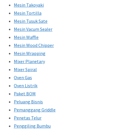
Mesin Takoyaki
Mesin Tortilla
Mesin Tusuk Sate
Mesin Vacum Sealer
Mesin Waffle
Mesin Wood Chipper
Mesin Wrapping
Mixer Planetary
Mixer Spiral
Oven Gas
Oven Listrik
Paket BOM
Peluang Bisnis
Pemanggang Griddle
Penetas Telur
Penggiling Bumbu