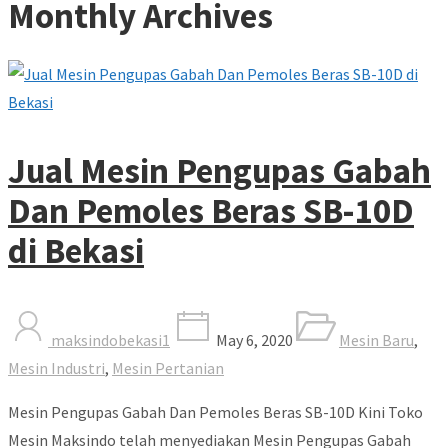
Monthly Archives
Jual Mesin Pengupas Gabah
Dan Pemoles Beras SB-10D
di Bekasi
maksindobekasi1
May 6, 2020
Mesin Baru
,
Mesin Industri
,
Mesin Pertanian
Mesin Pengupas Gabah Dan Pemoles Beras SB-10D Kini Toko
Mesin Maksindo telah menyediakan Mesin Pengupas Gabah