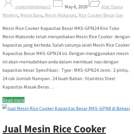
maksindobekasi1
May 6, 2020
Alat Dapur
Modern
,
Mesin Baru
,
Mesin Makanan
,
Rice Cooker Besar Gas
Mesin Rice Cooker Kapasitas Besar MKS-GPN24 Kini Toko
Mesin Maksindo telah menyediakan Mesin Rice Cooker dengan
kapasitas yang berbeda. Salah satunya ialah Mesin Rice Cooker
Kapasitas Besar MKS-GPN24 ini. Dengan menggunakan mesin
ini akan memudahkan anda dalam membuat nasi dengan
kapasitas besar. Spesifikasi : Type : MKS-GPN24 Jenis : 2 pintu,
24 rak Jumlah Nampan : 24 buah Bahan : Stainless Steel
Kapasitas Masak Beras…
Read more
Jual Mesin Rice Cooker