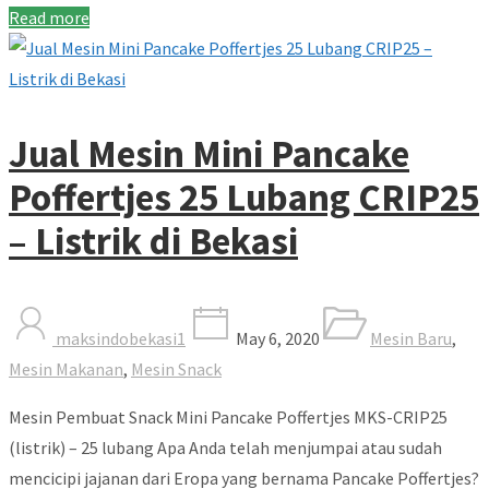
Read more
Jual Mesin Mini Pancake
Poffertjes 25 Lubang CRIP25
– Listrik di Bekasi
maksindobekasi1
May 6, 2020
Mesin Baru
,
Mesin Makanan
,
Mesin Snack
Mesin Pembuat Snack Mini Pancake Poffertjes MKS-CRIP25
(listrik) – 25 lubang Apa Anda telah menjumpai atau sudah
mencicipi jajanan dari Eropa yang bernama Pancake Poffertjes?