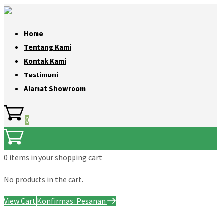
Home
Tentang Kami
Kontak Kami
Testimoni
Alamat Showroom
0
0 items
in your shopping cart
No products in the cart.
View Cart
Konfirmasi Pesanan