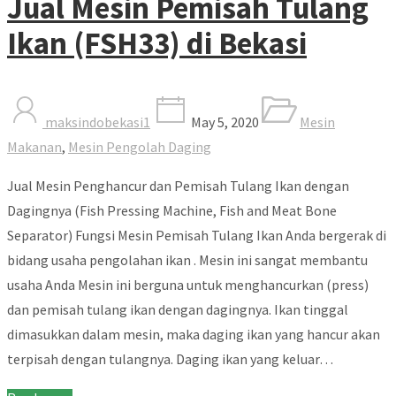
Jual Mesin Pemisah Tulang
Ikan (FSH33) di Bekasi
maksindobekasi1
May 5, 2020
Mesin
Makanan
,
Mesin Pengolah Daging
Jual Mesin Penghancur dan Pemisah Tulang Ikan dengan
Dagingnya (Fish Pressing Machine, Fish and Meat Bone
Separator) Fungsi Mesin Pemisah Tulang Ikan Anda bergerak di
bidang usaha pengolahan ikan . Mesin ini sangat membantu
usaha Anda Mesin ini berguna untuk menghancurkan (press)
dan pemisah tulang ikan dengan dagingnya. Ikan tinggal
dimasukkan dalam mesin, maka daging ikan yang hancur akan
terpisah dengan tulangnya. Daging ikan yang keluar…