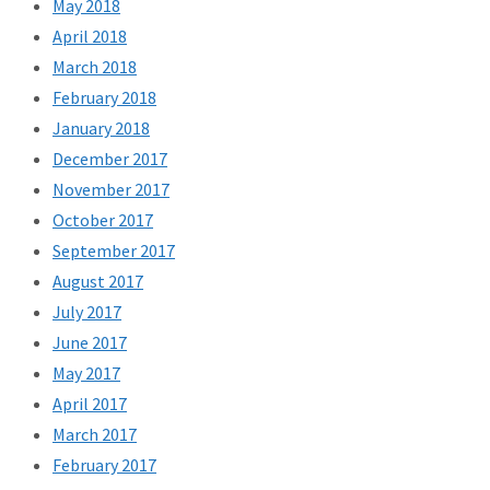
May 2018
April 2018
March 2018
February 2018
January 2018
December 2017
November 2017
October 2017
September 2017
August 2017
July 2017
June 2017
May 2017
April 2017
March 2017
February 2017