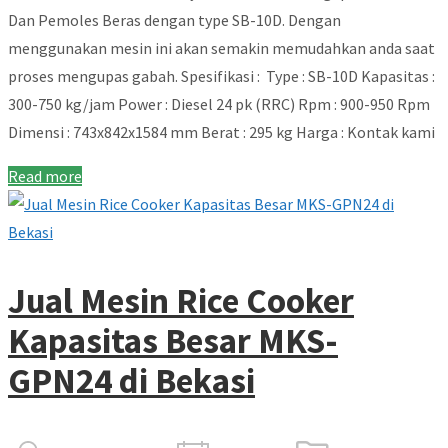
Dan Pemoles Beras dengan type SB-10D. Dengan
menggunakan mesin ini akan semakin memudahkan anda saat
proses mengupas gabah. Spesifikasi : Type : SB-10D Kapasitas :
300-750 kg/jam Power : Diesel 24 pk (RRC) Rpm : 900-950 Rpm
Dimensi : 743x842x1584 mm Berat : 295 kg Harga : Kontak kami
Read more
Jual Mesin Rice Cooker
Kapasitas Besar MKS-
GPN24 di Bekasi