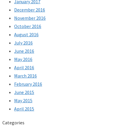
January 2017
December 2016
November 2016
October 2016
August 2016
July 2016
June 2016
May 2016
April 2016
March 2016
February 2016
June 2015
May 2015
April 2015
Categories