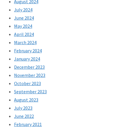
August 2024
July 2024
June 2024
May 2024
April 2024
March 2024
February 2024
January 2024
December 2023
November 2023
October 2023
September 2023
August 2023
July 2023
June 2022
February 2021