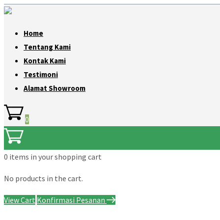
Home
Tentang Kami
Kontak Kami
Testimoni
Alamat Showroom
0
0 items
in your shopping cart
No products in the cart.
View Cart
Konfirmasi Pesanan