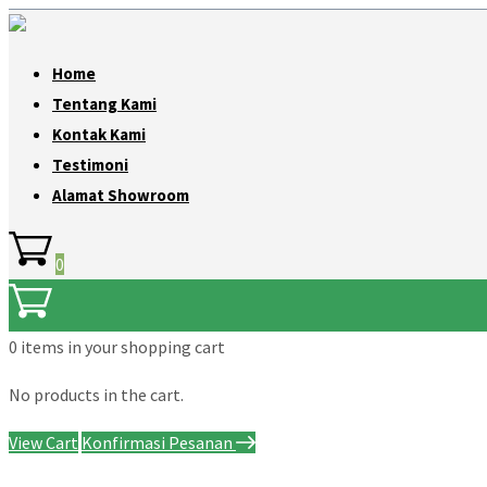
Home
Tentang Kami
Kontak Kami
Testimoni
Alamat Showroom
0
0 items
in your shopping cart
No products in the cart.
View Cart
Konfirmasi Pesanan