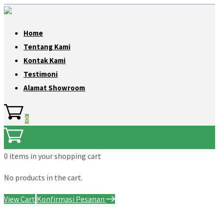
Home
Tentang Kami
Kontak Kami
Testimoni
Alamat Showroom
0
0 items
in your shopping cart
No products in the cart.
View Cart
Konfirmasi Pesanan