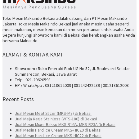
Toko Mesin Maksindo Bekasi adalah cabang dari PT Mesin Maksindo
Jakarta. Toko Mesin Maksindo Bekasi jual aneka mesin usaha seperti
mesin makanan, mesin kemasan dan mesin pertanian untuk usaha Anda.
Segera kunjungi showroom kami di Bekasi dan kembangkan usaha Anda
bersama Maksindo.
ALAMAT & KONTAK KAMI
Showroom : Ruko Emerald Blok UG No 52, Jl. Boulevard Selatan
Summarecon, Bekasi, Jawa Barat
Telp : 021-29620593
HP / WhatsApp : 081218612009 | 081242422289 | 081218612008
Recent Posts
Jual Mesin Meat Slicer (MKS-M8) di Bekasi
Jual Meja Kerja Stainless (WTS-180) di Bekasi
Jual Mesin Mixer Bakso MKS-R16A, MKS-R23A Di Bekasi
Jual Mesin Hard Ice Cream MKS-HIC20 di Bekasi
Jual Mesin Hard Ice Cream MKS-HIC22 di Bekasi