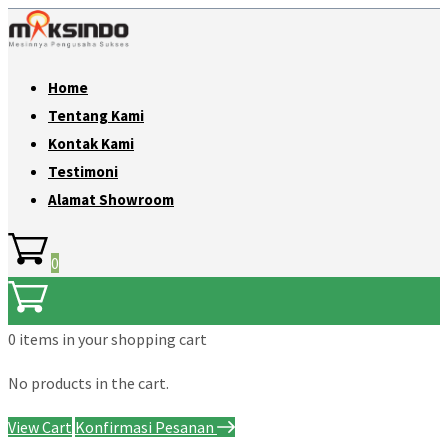
Home
Tentang Kami
Kontak Kami
Testimoni
Alamat Showroom
0
0 items
in your shopping cart
No products in the cart.
View Cart
Konfirmasi Pesanan