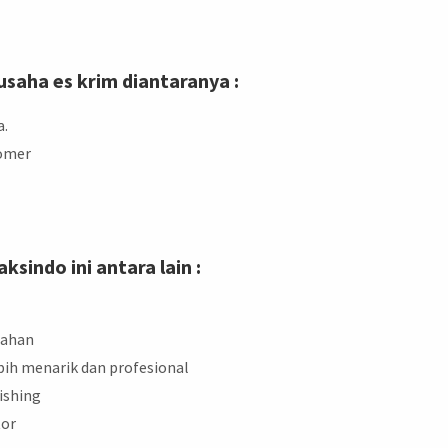
usaha es krim diantaranya :
a.
tomer
sindo ini antara lain :
bahan
bih menarik dan profesional
nishing
tor