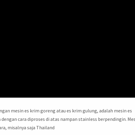
engan mesin es krim goreng atau es krim gulung, adalah mesin es
 dengan cara diproses di atas nampan stainless berpendingin. Me
ara, misalnya saja Thailand