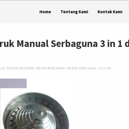
Home
Tentang Kami
Kontak Kami
ruk Manual Serbaguna 3 in 1 d
LAT DAPUR MODERN
,
MESIN MINUMAN
,
MESIN PERAJANG / SLICER