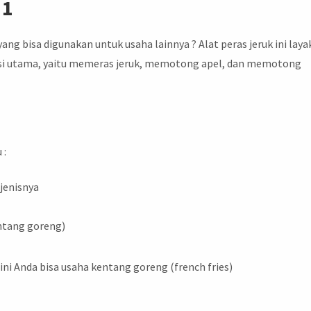
 1
ng bisa digunakan untuk usaha lainnya ? Alat peras jeruk ini laya
ngsi utama, yaitu memeras jeruk, memotong apel, dan memotong
 :
ejenisnya
ntang goreng)
 ini Anda bisa usaha kentang goreng (french fries)