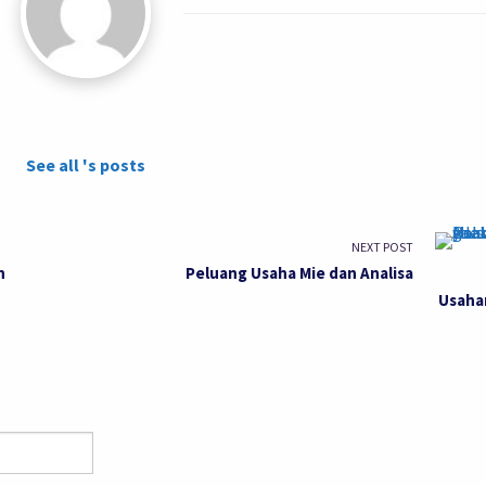
See all 's posts
NEXT POST
n
Peluang Usaha Mie dan Analisa
Usaha