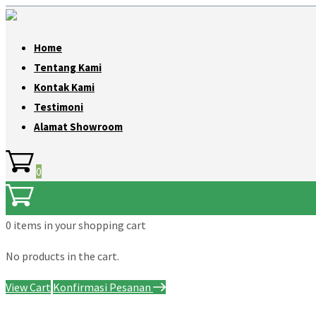
Home
Tentang Kami
Kontak Kami
Testimoni
Alamat Showroom
0
0 items
in your shopping cart
No products in the cart.
View Cart
Konfirmasi Pesanan