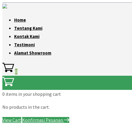
Home
Tentang Kami
Kontak Kami
Testimoni
Alamat Showroom
0
0 items
in your shopping cart
No products in the cart.
View Cart
Konfirmasi Pesanan