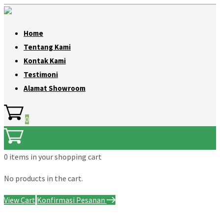
Home
Tentang Kami
Kontak Kami
Testimoni
Alamat Showroom
0
0 items
in your shopping cart
No products in the cart.
View Cart
Konfirmasi Pesanan