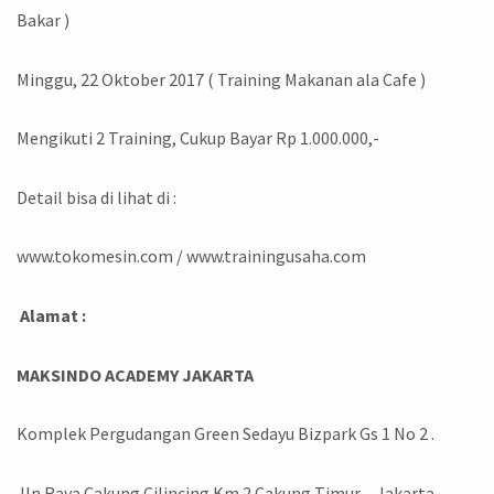
Bakar )
Minggu, 22 Oktober 2017 ( Training Makanan ala Cafe )
Mengikuti 2 Training, Cukup Bayar Rp 1.000.000,-
Detail bisa di lihat di :
www.tokomesin.com / www.trainingusaha.com
Alamat :
MAKSINDO ACADEMY JAKARTA
Komplek Pergudangan Green Sedayu Bizpark Gs 1 No 2 .
Jln Raya Cakung Cilincing Km.2.Cakung Timur – Jakarta