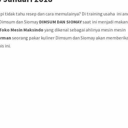
i tidak tahu resep dan cara memulainya? Di training usaha ini an
s Dimsum dan Siomay
DIMSUM DAN SIOMAY
saat ini menjadi maka
 Toko Mesin
Maksindo
yang dikenal sebagai ahlinya mesin mesin
erman
seorang pakar kuliner Dimsum dan Siomay akan memberik
s ini.