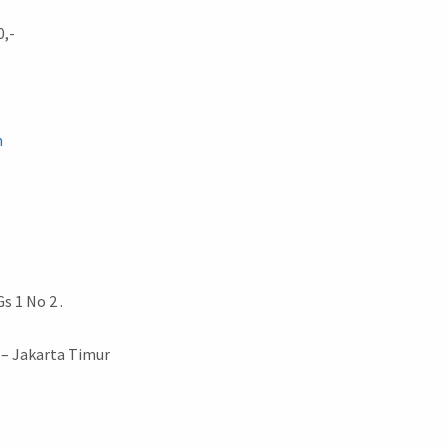
0,-
m
 1 No 2 .
 – Jakarta Timur