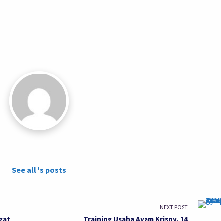
See all 's posts
NEXT POST
gat
Training Usaha Ayam Krispy, 14