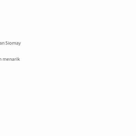
an Siomay
n menarik