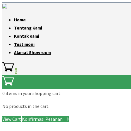
Home
Tentang Kami
Kontak Kami
Testimoni
Alamat Showroom
0
0 items
in your shopping cart
No products in the cart.
View Cart
Konfirmasi Pesanan