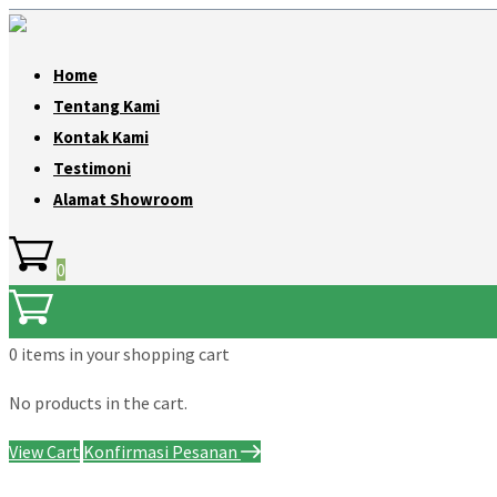
Home
Tentang Kami
Kontak Kami
Testimoni
Alamat Showroom
0
0 items
in your shopping cart
No products in the cart.
View Cart
Konfirmasi Pesanan