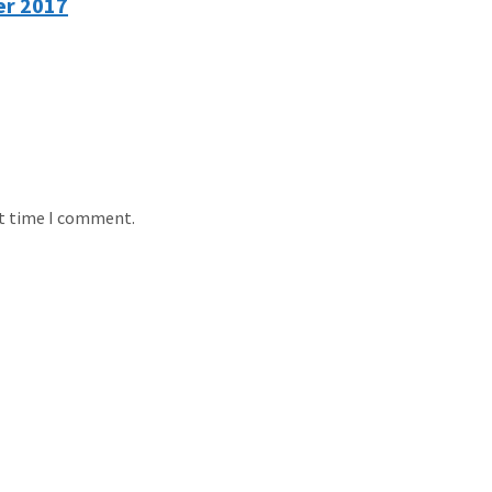
er 2017
xt time I comment.