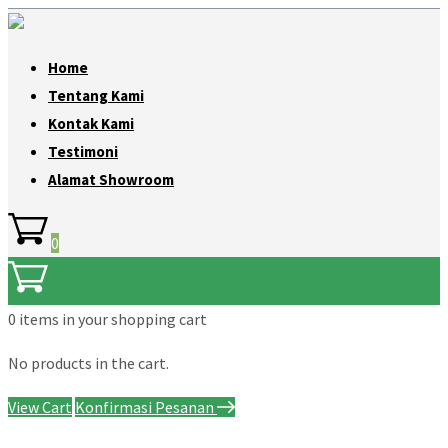
Home
Tentang Kami
Kontak Kami
Testimoni
Alamat Showroom
0
0 items
in your shopping cart
No products in the cart.
View Cart
Konfirmasi Pesanan