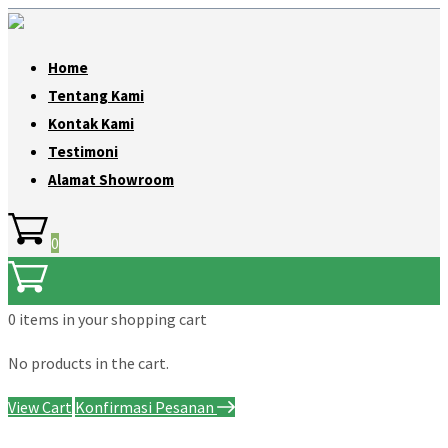
Home
Tentang Kami
Kontak Kami
Testimoni
Alamat Showroom
0
0 items
in your shopping cart
No products in the cart.
View Cart
Konfirmasi Pesanan