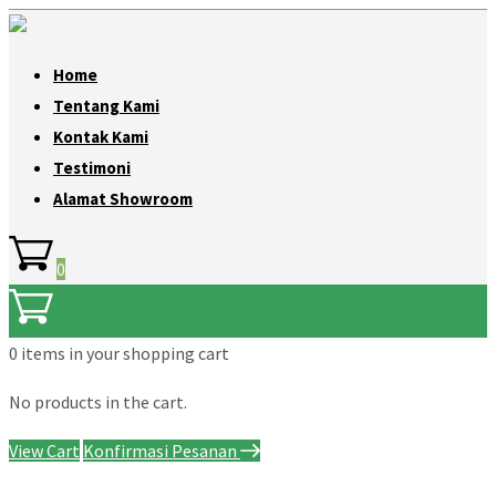
Home
Tentang Kami
Kontak Kami
Testimoni
Alamat Showroom
0
0 items
in your shopping cart
No products in the cart.
View Cart
Konfirmasi Pesanan