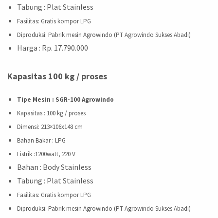
Tabung : Plat Stainless
Fasilitas
: Gratis kompor LPG
Diproduksi
: Pabrik mesin Agrowindo (PT Agrowindo Sukses Abadi)
Harga : Rp. 17.790.000
Kapasitas 100 kg / proses
Tipe Mesin : SGR-100 Agrowindo
Kapasitas
: 100 kg / proses
Dimensi
:
213×106
x
148
cm
Bahan Bakar
: LPG
Listrik
:
1200
watt, 220 V
Bahan : Body Stainless
Tabung : Plat Stainless
Fasilitas
: Gratis kompor LPG
Diproduksi
: Pabrik mesin Agrowindo (PT Agrowindo Sukses Abadi)