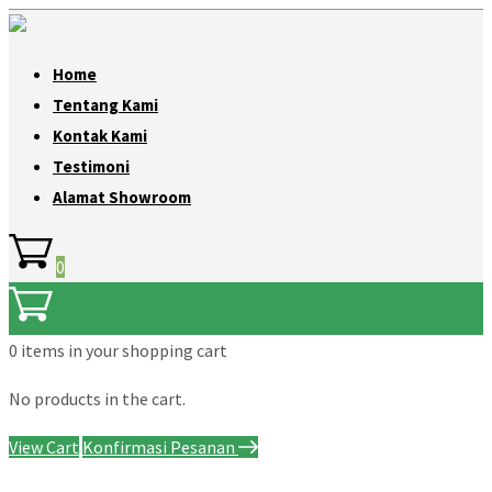
Home
Tentang Kami
Kontak Kami
Testimoni
Alamat Showroom
0
0 items
in your shopping cart
No products in the cart.
View Cart
Konfirmasi Pesanan