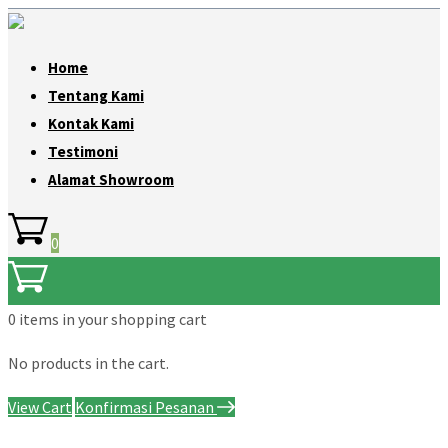
Home
Tentang Kami
Kontak Kami
Testimoni
Alamat Showroom
0
0 items
in your shopping cart
No products in the cart.
View Cart
Konfirmasi Pesanan