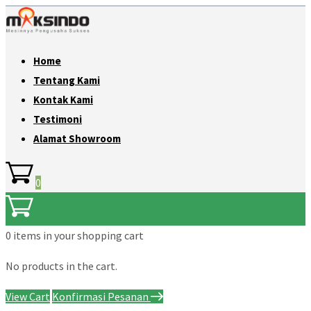
Home
Tentang Kami
Kontak Kami
Testimoni
Alamat Showroom
0
0 items
in your shopping cart
No products in the cart.
View Cart
Konfirmasi Pesanan