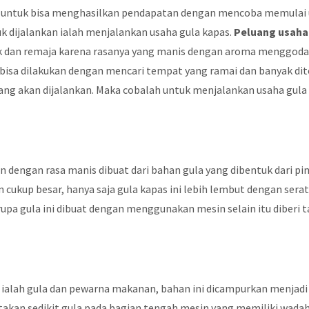
ra untuk bisa menghasilkan pendapatan dengan mencoba memulai
uk dijalankan ialah menjalankan usaha gula kapas.
Peluang usaha
nak dan remaja karena rasanya yang manis dengan aroma menggoda.
 bisa dilakukan dengan mencari tempat yang ramai dan banyak dit
ng akan dijalankan. Maka cobalah untuk menjalankan usaha gula
dengan rasa manis dibuat dari bahan gula yang dibentuk dari pint
cukup besar, hanya saja gula kapas ini lebih lembut dengan serat
upa gula ini dibuat dengan menggunakan mesin selain itu diberi 
ialah gula dan pewarna makanan, bahan ini dicampurkan menjadi 
etakan sedikit gula pada bagian tengah mesin yang memiliki wadah