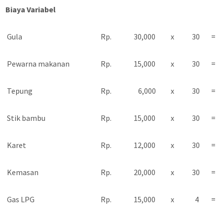
Biaya Variabel
Gula
Rp.
30,000
x
30
=
Pewarna makanan
Rp.
15,000
x
30
=
Tepung
Rp.
6,000
x
30
=
Stik bambu
Rp.
15,000
x
30
=
Karet
Rp.
12,000
x
30
=
Kemasan
Rp.
20,000
x
30
=
Gas LPG
Rp.
15,000
x
4
=