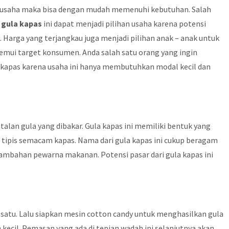
 usaha maka bisa dengan mudah memenuhi kebutuhan. Salah
 gula kapas
ini dapat menjadi pilihan usaha karena potensi
 Harga yang terjangkau juga menjadi pilihan anak – anak untuk
emui target konsumen. Anda salah satu orang yang ingin
 kapas karena usaha ini hanya membutuhkan modal kecil dan
alan gula yang dibakar. Gula kapas ini memiliki bentuk yang
 tipis semacam kapas. Nama dari gula kapas ini cukup beragam
tambahan pewarna makanan. Potensi pasar dari gula kapas ini
satu. Lalu siapkan mesin cotton candy untuk menghasilkan gula
 kecil. Pemasan yang ada di tepian wadah ini selanjutnya akan