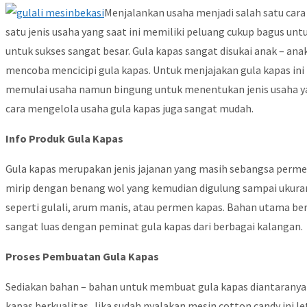
Menjalankan usaha menjadi salah satu ca
satu jenis usaha yang saat ini memiliki peluang cukup bagus unt
untuk sukses sangat besar. Gula kapas sangat disukai anak – a
mencoba mencicipi gula kapas. Untuk menjajakan gula kapas ini
memulai usaha namun bingung untuk menentukan jenis usaha ya
cara mengelola usaha gula kapas juga sangat mudah.
Info Produk Gula Kapas
Gula kapas merupakan jenis jajanan yang masih sebangsa permen 
mirip dengan benang wol yang kemudian digulung sampai ukuran 
seperti gulali, arum manis, atau permen kapas. Bahan utama ber
sangat luas dengan peminat gula kapas dari berbagai kalangan.
Proses Pembuatan Gula Kapas
Sediakan bahan – bahan untuk membuat gula kapas diantaranya 
kapas berkualitas. Jika sudah nyalakan mesin cotton candy ini l