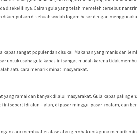
da disekelilinya. Cairan gula yang telah memeleh tersebut nantri
an dikumpulkan di sebuah wadah logam besar dengan menggunakan
la kapas sangat populer dan disukai. Makanan yang manis dan lemb
sar untuk usaha gula kapas ini sangat mudah karena tidak memb
salah satu cara menarik minat masyarakat.
t yang ramai dan banyak dilalui masyarakat. Gula kapas paling en
 ini seperti di alun – alun, di pasar minggu, pasar malam, dan b
 dengan cara membuat etalase atau gerobak unik guna menarik mi