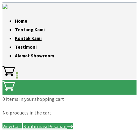
Home
Tentang Kami
Kontak Kami
Testimoni
Alamat Showroom
0
0 items
in your shopping cart
No products in the cart.
View Cart
Konfirmasi Pesanan