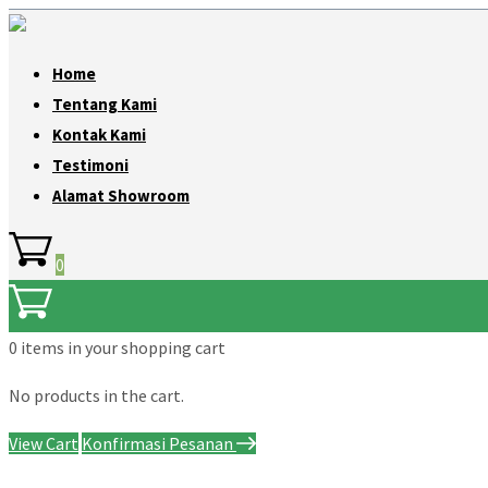
Home
Tentang Kami
Kontak Kami
Testimoni
Alamat Showroom
0
0 items
in your shopping cart
No products in the cart.
View Cart
Konfirmasi Pesanan