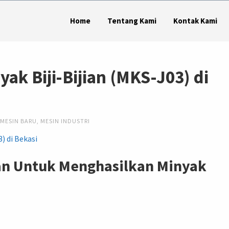
Home
Tentang Kami
Kontak Kami
yak Biji-Bijian (MKS-J03) di
MESIN BARU
,
MESIN INDUSTRI
ian Untuk Menghasilkan Minyak