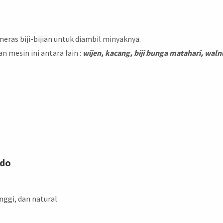
meras biji-bijian untuk diambil minyaknya.
n mesin ini antara lain :
wijen, kacang, biji bunga matahari, waln
ndo
nggi, dan natural