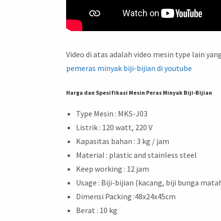
Video di atas adalah video mesin type lain yan
pemeras minyak biji-bijian di youtube
Harga dan Spesifikasi Mesin Peras Minyak Biji-Bijian
Type Mesin : MKS-J03
Listrik : 120 watt, 220 V
Kapasitas bahan : 3 kg / jam
Material : plastic and stainless steel
Keep working : 12 jam
Usage : Biji-bijian (kacang, biji bunga mataha
Dimensi Packing :48x24x45cm
Berat : 10 kg