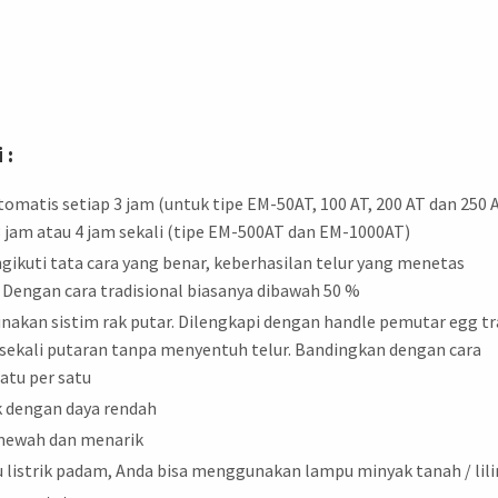
 :
omatis setiap 3 jam (untuk tipe EM-50AT, 100 AT, 200 AT dan 250 
u 3 jam atau 4 jam sekali (tipe EM-500AT dan EM-1000AT)
gikuti tata cara yang benar, keberhasilan telur yang menetas
. Dengan cara tradisional biasanya dibawah 50 %
gunakan sistim rak putar. Dilengkapi dengan handle pemutar egg tr
sekali putaran tanpa menyentuh telur. Bandingkan dengan cara
atu per satu
 dengan daya rendah
r mewah dan menarik
u listrik padam, Anda bisa menggunakan lampu minyak tanah / lili