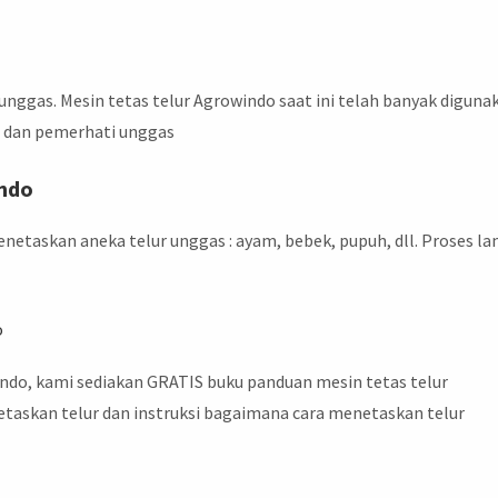
nggas. Mesin tetas telur Agrowindo saat ini telah banyak diguna
n, dan pemerhati unggas
indo
netaskan aneka telur unggas : ayam, bebek, pupuh, dll. Proses l
o
ndo, kami sediakan GRATIS buku panduan mesin tetas telur
etaskan telur dan instruksi bagaimana cara menetaskan telur