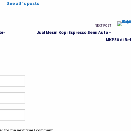
See all 's posts
NEXT POST
bi-
Jual Mesin Kopi Espresso Semi Auto –
MKP50 di Be
r for the next time I comment.