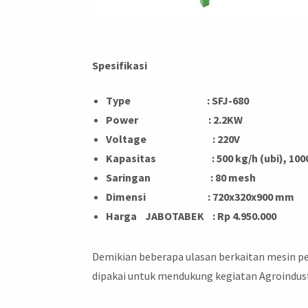
Spesifikasi
Type : SFJ-680
Power : 2.2KW
Voltage : 220V
Kapasitas : 500 kg/h (ubi), 1000 
Saringan : 80 mesh
Dimensi :
720x320x900 mm
Harga
JABOTABEK
: Rp 4.950.000
Demikian beberapa ulasan berkaitan mesin p
dipakai untuk mendukung kegiatan Agroindust