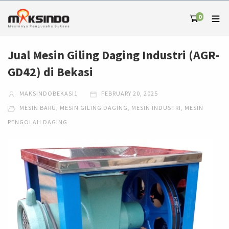
0
Jual Mesin Giling Daging Industri (AGR-
GD42) di Bekasi
MAKSINDOBEKASI1
FEBRUARY 20, 2025
MESIN BARU
,
MESIN GILING DAGING
,
MESIN INDUSTRI
,
MESIN
PENGOLAH DAGING