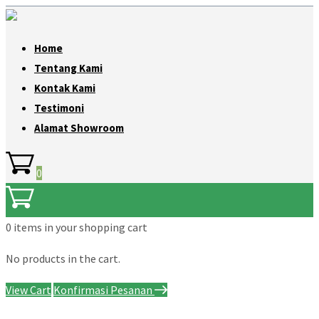
Home
Tentang Kami
Kontak Kami
Testimoni
Alamat Showroom
0
0 items
in your shopping cart
No products in the cart.
View Cart
Konfirmasi Pesanan