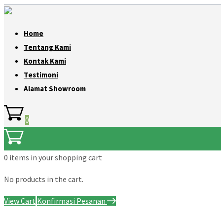
Home
Tentang Kami
Kontak Kami
Testimoni
Alamat Showroom
0
0 items
in your shopping cart
No products in the cart.
View Cart
Konfirmasi Pesanan