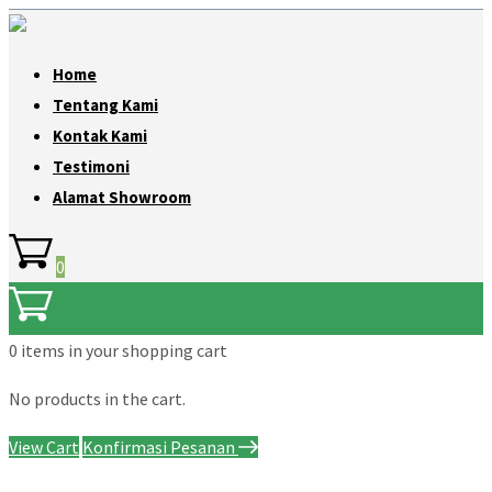
Home
Tentang Kami
Kontak Kami
Testimoni
Alamat Showroom
0
0 items
in your shopping cart
No products in the cart.
View Cart
Konfirmasi Pesanan