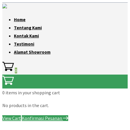
Home
Tentang Kami
Kontak Kami
Testimoni
Alamat Showroom
0
0 items
in your shopping cart
No products in the cart.
View Cart
Konfirmasi Pesanan