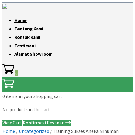
Home
Tentang Kami
Kontak Kami
Testimoni
Alamat Showroom
0
0 items
in your shopping cart
No products in the cart.
View Cart
Konfirmasi Pesanan
Home
/
Uncategorized
/ Training Sukses Aneka Minuman