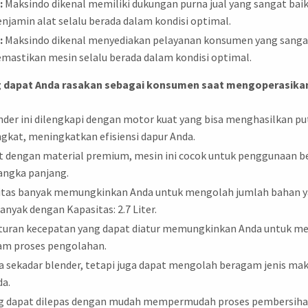
:
Maksindo dikenal memiliki dukungan purna jual yang sangat bai
njamin alat selalu berada dalam kondisi optimal.
:
Maksindo dikenal menyediakan pelayanan konsumen yang sangat
emastikan mesin selalu berada dalam kondisi optimal.
ng dapat Anda rasakan sebagai konsumen saat mengoperasikan 
ender ini dilengkapi dengan motor kuat yang bisa menghasilkan 
kat, meningkatkan efisiensi dapur Anda.
at dengan material premium, mesin ini cocok untuk penggunaan b
angka panjang.
tas banyak memungkinkan Anda untuk mengolah jumlah bahan yan
nyak dengan Kapasitas: 2.7 Liter.
turan kecepatan yang dapat diatur memungkinkan Anda untuk men
lam proses pengolahan.
 sekadar blender, tetapi juga dapat mengolah beragam jenis maka
da.
ang dapat dilepas dengan mudah mempermudah proses pembersih