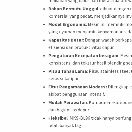
makanan yang halus dan merata dalam wa
Bahan Bermutu Unggul
: dibuat dengan
komersial yang padat, menjadikannya inve
Model Ergonomis
: Mesin ini memiliki
yang nyaman menjamin kenyamanan sela
Kapasitas Besar
: Dengan wadah berkapa
efisiensi dan produktivitas dapur.
Pengaturan Kecepatan beragam
: Mesi
konsistensi dan tekstur hasil blending s
Pisau Tahan Lama
: Pisau stainless st
keras sekalipun.
Fitur Pengamanan Modern :
Dilengkapi 
akibat penggunaan intensif.
Mudah Perawatan
: Komponen-komponen
dan higienitas dapur.
Fleksibel
: MKS-BL96 tidak hanya berfung
lebih banyak lagi.