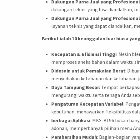
Dukungan Purna Jual yang Profesional
dukungan teknis yang bisa diandalkan, me
Dukungan Purna Jual yang Profesional
layanan teknis yang dapat diandalkan, m
Berikut ialah 10 keunggulan luar biasa ya
Kecepatan & Efisiensi Tinggi
: Mesin bl
memproses aneka bahan dalam waktu sing
Didesain untuk Pemakaian Berat
: Dibu
menyediakan ketahanan dan ketahanan j
Daya Tampung Besar:
Tempat berkapasi
mengurangi waktu serta tenaga Anda seba
Pengaturan Kecepatan Variabel
: Penga
kebutuhan, menawarkan fleksibilitas da
berbagai Aplikasi
: MKS-BL96 bukan hanya
adonan, memperbanyak pilihan menu An
Pembersihan Mudah
: Bagian-bagian y