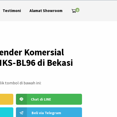
0
Testimoni
Alamat Showroom
lender Komersial
KS-BL96 di Bekasi
ik tombol di bawah ini:
Chat di LINE
Beli via Telegram