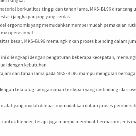
ktu singkat.
 material berkualitas tinggi dan tahan lama, MKS-BL96 diranca
stasi jangka panjang yang cerdas.
 model ergonomis yang memudahkanmempermudah pemakaian rutin
ma operasional.
sitas besar, MKS-BL96 memungkinkan proses blending dalam juml
n ini dilengkapi dengan pengaturan beberapa kecepatan, memun
esuai dengan kebutuhan.
eel tajam dan tahan lama pada MKS-BL96 mampu mengolah berbagai
dengan teknologi pengamanan terdepan yang melindungi dari ove
 alat yang mudah dilepas memudahkan dalam proses pembersih
si untuk blender, tetapi juga mampu membuat bermacam jenis mak