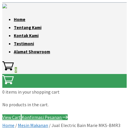
Home
Tentang Kami
Kontak Kami
Testimoni
Alamat Showroom
0
0 items
in your shopping cart
No products in the cart.
View Cart
Konfirmasi Pesanan
Home
/
Mesin Makanan
/ Jual Electric Bain Marie MKS-BMR3