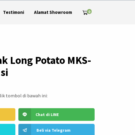
0
Testimoni
Alamat Showroom
tak Long Potato MKS-
si
ik tombol di bawah ini:
Chat di LINE
Beli via Telegram