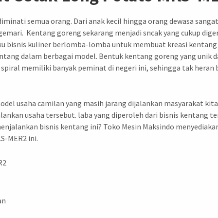
iminati semua orang. Dari anak kecil hingga orang dewasa sang
gemari. Kentang goreng sekarang menjadi sncak yang cukup digem
ku bisnis kuliner berlomba-lomba untuk membuat kreasi kentang 
entang dalam berbagai model. Bentuk kentang goreng yang unik
iral memiliki banyak peminat di negeri ini, sehingga tak heran bi
model usaha camilan yang masih jarang dijalankan masyarakat kit
alankan usaha tersebut. laba yang diperoleh dari bisnis kentang te
njalankan bisnis kentang ini? Toko Mesin Maksindo menyediakan 
KS-MER2 ini.
R2
an