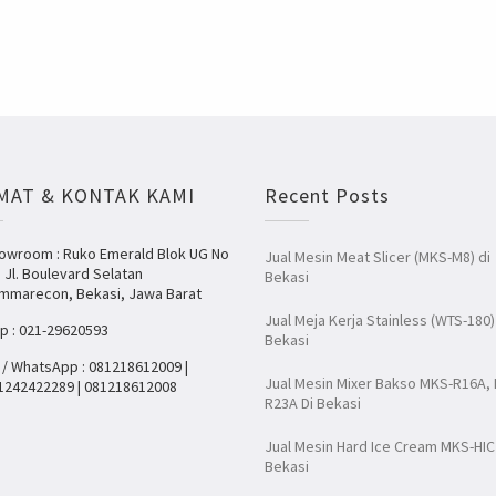
MAT & KONTAK KAMI
Recent Posts
owroom : Ruko Emerald Blok UG No
Jual Mesin Meat Slicer (MKS-M8) di
, Jl. Boulevard Selatan
Bekasi
mmarecon, Bekasi, Jawa Barat
Jual Meja Kerja Stainless (WTS-180)
lp : 021-29620593
Bekasi
 / WhatsApp : 081218612009 |
Jual Mesin Mixer Bakso MKS-R16A,
1242422289 | 081218612008
R23A Di Bekasi
Jual Mesin Hard Ice Cream MKS-HIC
Bekasi