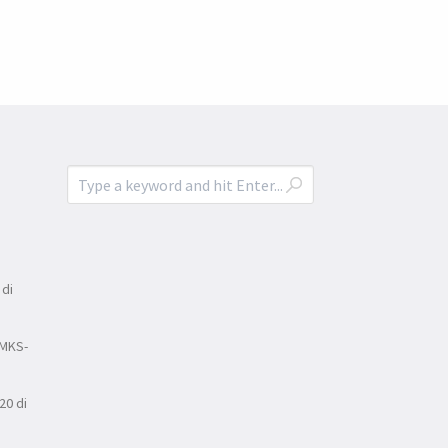
 di
 MKS-
20 di