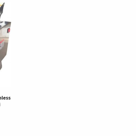
nless
i