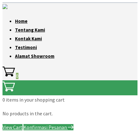
Home
Tentang Kami
Kontak Kami
Testimoni
Alamat Showroom
0
0 items
in your shopping cart
No products in the cart.
View Cart
Konfirmasi Pesanan