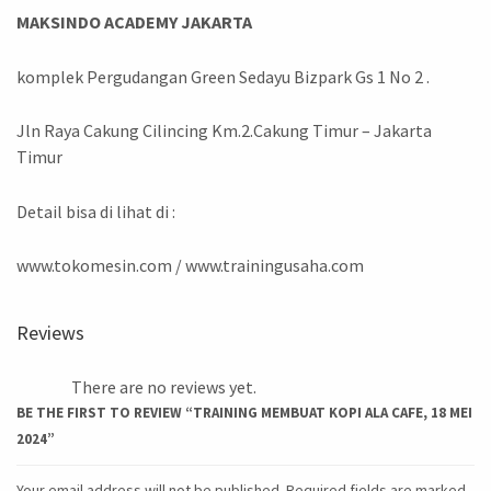
MAKSINDO ACADEMY JAKARTA
komplek Pergudangan Green Sedayu Bizpark Gs 1 No 2 .
Jln Raya Cakung Cilincing Km.2.Cakung Timur – Jakarta
Timur
Detail bisa di lihat di :
www.tokomesin.com / www.trainingusaha.com
Reviews
There are no reviews yet.
BE THE FIRST TO REVIEW “TRAINING MEMBUAT KOPI ALA CAFE, 18 MEI
2024”
Your email address will not be published.
Required fields are marked